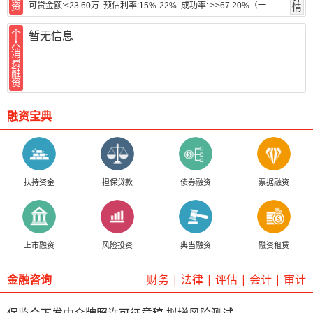
资
情
可贷金额:≤23.60万 预估利率:15%-22% 成功率: ≥≥67.20%（一个月内）
个
暂无信息
人
消
费
融
资
融资宝典
扶持资金
担保贷款
债券融资
票据融资
上市融资
风险投资
典当融资
融资租赁
金融咨询
财务
|
法律
|
评估
|
会计
|
审计