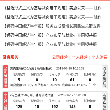
《整治形式主义为基层减负若干规定》实施以来—— 除作风之弊 兴实干之风
《整治形式主义为基层减负若干规定》实施以来—— 除作风之弊 兴实干之风
【解码中国经济半年报】服务业成稳增长惠民生关键支撑
【解码中国经济半年报】产业布局与就业扩容同频共振
【解码中国经济半年报】产业布局与就业扩容同频共振
融资服务
公司经营
|
个人经营
|
个人消费
公
点
焦先生融资50万用于新项目投资
2018-07-30 10:26:38
司
击
创收能力
偿债能力
信用记录
综合实力
抵押担保
经
查
营
看
5
0
10
61
0
融
详
资
情
可贷金额:≤3.80万 预估利率:15%-22% 成功率: ≥≥-12.40%（一个月内）
个
点
v先生融资50万用于补充流动资金
2020-06-17 16:01:08
人
击
创收能力
偿债能力
信用记录
综合实力
抵押担保
经
查
营
看
125
10
192
145
0
融
详