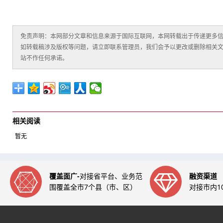
免责声明：本网部分文章和信息来源于国际互联网，本网转载出于传递更多
如转载稿涉及版权等问题，请立即联系管理员，我们会予以更改或删除相关
站不作任何承诺。
相关阅读
暂无
覆盖面广-
对接省平台、业务范
融资渠道
围覆盖全市7个县（市、区）
对接市内1