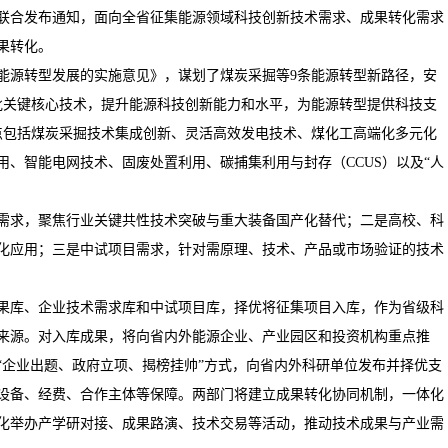
联合发布通知，面向全省征集能源领域科技创新技术需求、成果转化需求
果转化。
源转型发展的实施意见》，谋划了煤炭采掘等9条能源转型新路径，安
一批关键核心技术，提升能源科技创新能力和水平，为能源转型提供科技支
点包括煤炭采掘技术集成创新、灵活高效发电技术、煤化工高端化多元化
、智能电网技术、固废处置利用、碳捕集利用与封存（CCUS）以及“人
求，聚焦行业关键共性技术突破与重大装备国产化替代；二是高校、科
化应用；三是中试项目需求，针对需原理、技术、产品或市场验证的技术
库、企业技术需求库和中试项目库，择优将征集项目入库，作为省级科
来源。对入库成果，将向省内外能源企业、产业园区和投资机构重点推
“企业出题、政府立项、揭榜挂帅”方式，向省内外科研单位发布并择优支
设备、经费、合作主体等保障。两部门将建立成果转化协同机制，一体化
化举办产学研对接、成果路演、技术交易等活动，推动技术成果与产业需