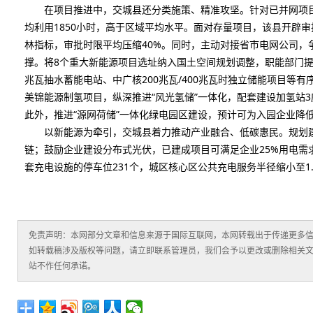
在项目推进中，交城县还分类施策、精准攻坚。针对已并网项目
均利用1850小时，高于区域平均水平。面对存量项目，该县开辟审
林指标，审批时限平均压缩40%。同时，主动对接省市电网公司，
撑。将8个重大新能源项目选址纳入国土空间规划调整，职能部门提
兆瓦抽水蓄能电站、中广核200兆瓦/400兆瓦时独立储能项目等
美锦能源制氢项目，纵深推进“风光氢储”一体化，配套建设加氢站3
此外，推进“源网荷储”一体化绿电园区建设，预计可为入园企业降低
以新能源为牵引，交城县着力推动产业融合、低碳惠民。规划建
链；鼓励企业建设分布式光伏，已建成项目可满足企业25%用电需
套充电设施的停车位231个，城区核心区公共充电服务半径缩小至1
免责声明：本网部分文章和信息来源于国际互联网，本网转载出于传递更多
如转载稿涉及版权等问题，请立即联系管理员，我们会予以更改或删除相关
站不作任何承诺。