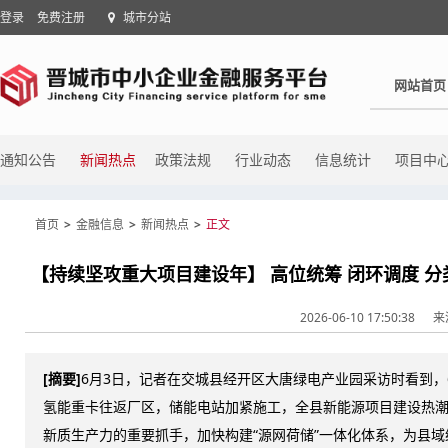
登录
免费注册
城市分站
网站首页
通知公告
新闻热点
政策法规
行业动态
信息统计
项目中
首页
>
金融信息
>
新闻热点
>
正文
【持续坚攻重大项目建设年】 高位统筹 闭环调度 分
2026-06-10 17:50:38
来
[摘要]
6月3日，记者在交城县经开区大唐绿电产业园采访时看到，
氢能重卡往返厂区，储能电站加紧施工，全县新能源项目建设热
新质生产力的重要抓手，加快构建“源网荷储”一体化体系，为县