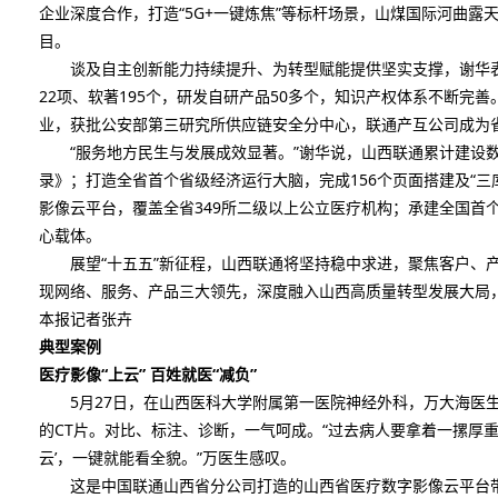
企业深度合作，打造“5G+一键炼焦”等标杆场景，山煤国际河曲
目。
谈及自主创新能力持续提升、为转型赋能提供坚实支撑，谢华表示
22项、软著195个，研发自研产品50多个，知识产权体系不断完
业，获批公安部第三研究所供应链安全分中心，联通产互公司成为
“服务地方民生与发展成效显著。”谢华说，山西联通累计建设数智工
录》；打造全省首个省级经济运行大脑，完成156个页面搭建及“
影像云平台，覆盖全省349所二级以上公立医疗机构；承建全国首
心载体。
展望“十五五”新征程，山西联通将坚持稳中求进，聚焦客户、产
现网络、服务、产品三大领先，深度融入山西高质量转型发展大局
本报记者张卉
典型案例
医疗影像“上云” 百姓就医“减负”
5月27日，在山西医科大学附属第一医院神经外科，万大海医生
的CT片。对比、标注、诊断，一气呵成。“过去病人要拿着一摞厚
云’，一键就能看全貌。”万医生感叹。
这是中国联通山西省分公司打造的山西省医疗数字影像云平台