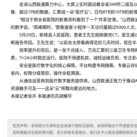
走进山西联通算力中心，大屏上实时跳动着全省349所二级及以上公立
像、超过1PB的数据，汇聚成一朵“医疗云”。日均8TB到10TB的
“相当于把全省医院的影像资料搬到了一个‘共享池’里。”山西联
的数字说，“高峰期时，‘晋像速查’小程序一天访问量超过9300人
5月29日，新绛县人民医院，患者王先生刚刚做完CT。医生通
断报告传回。王先生说：“以前去太原看病得花好几天时间，现在半
效率提升的背后，是一张千兆接入、万兆汇聚的三级卫生专网和
费，7×24小时稳定运行。医院不用建机房，减轻运维负担，专注安
安全是医疗数字化的核心保障。平台构建专网隔离、专属云存储
省内，权限分级管控，操作全程溯源。
从通信运营商到医疗数字服务提供商，山西联通正致力于推动A
资源触手可及——这朵“云”将飘向更远的地方。
本报记者张卉 本报通讯员胡耀华
免责声明：本网部分文章和信息来源于国际互联网，本网转载出于传递更多
如转载稿涉及版权等问题，请立即联系管理员，我们会予以更改或删除相关