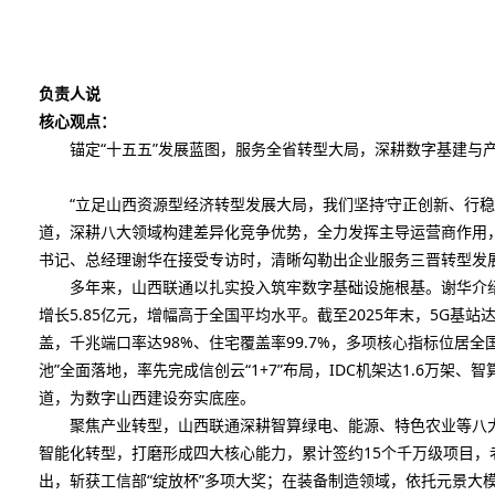
负责人说
核心观点：
锚定“十五五”发展蓝图，服务全省转型大局，深耕数字基建与产
“立足山西资源型经济转型发展大局，我们坚持‘守正创新、行稳致
道，深耕八大领域构建差异化竞争优势，全力发挥主导运营商作用
书记、总经理谢华在接受专访时，清晰勾勒出企业服务三晋转型发
多年来，山西联通以扎实投入筑牢数字基础设施根基。谢华介绍，“十
增长5.85亿元，增幅高于全国平均水平。截至2025年末，5G基站
盖，千兆端口率达98%、住宅覆盖率99.7%，多项核心指标位居全国
池”全面落地，率先完成信创云“1+7”布局，IDC机架达1.6万架、
道，为数字山西建设夯实底座。
聚焦产业转型，山西联通深耕智算绿电、能源、特色农业等八大
智能化转型，打磨形成四大核心能力，累计签约15个千万级项目
出，斩获工信部“绽放杯”多项大奖；在装备制造领域，依托元景大