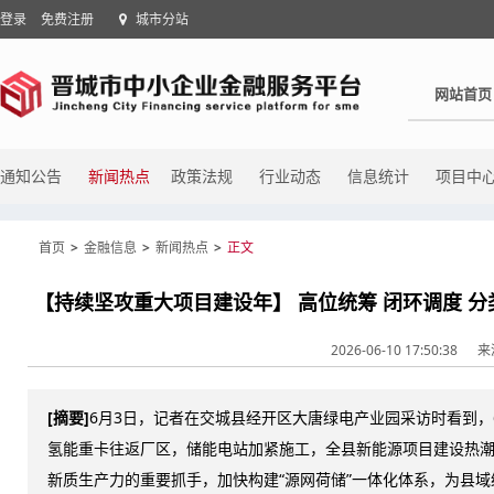
登录
免费注册
城市分站
网站首页
通知公告
新闻热点
政策法规
行业动态
信息统计
项目中
首页
>
金融信息
>
新闻热点
>
正文
【持续坚攻重大项目建设年】 高位统筹 闭环调度 分
2026-06-10 17:50:38
来
[摘要]
6月3日，记者在交城县经开区大唐绿电产业园采访时看到，
氢能重卡往返厂区，储能电站加紧施工，全县新能源项目建设热
新质生产力的重要抓手，加快构建“源网荷储”一体化体系，为县