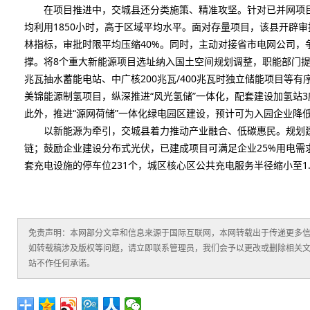
在项目推进中，交城县还分类施策、精准攻坚。针对已并网项目
均利用1850小时，高于区域平均水平。面对存量项目，该县开辟审
林指标，审批时限平均压缩40%。同时，主动对接省市电网公司，
撑。将8个重大新能源项目选址纳入国土空间规划调整，职能部门提
兆瓦抽水蓄能电站、中广核200兆瓦/400兆瓦时独立储能项目等
美锦能源制氢项目，纵深推进“风光氢储”一体化，配套建设加氢站3
此外，推进“源网荷储”一体化绿电园区建设，预计可为入园企业降低
以新能源为牵引，交城县着力推动产业融合、低碳惠民。规划建
链；鼓励企业建设分布式光伏，已建成项目可满足企业25%用电需
套充电设施的停车位231个，城区核心区公共充电服务半径缩小至1
免责声明：本网部分文章和信息来源于国际互联网，本网转载出于传递更多
如转载稿涉及版权等问题，请立即联系管理员，我们会予以更改或删除相关
站不作任何承诺。