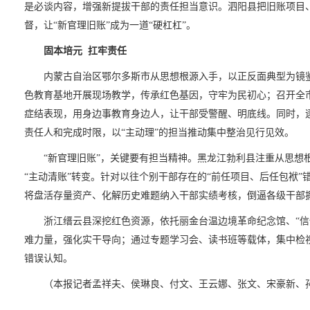
是必谈内容，增强新提拔干部的责任担当意识。泗阳县把旧账项目
督，让“新官理旧账”成为一道“硬杠杠”。
固本培元 扛牢责任
内蒙古自治区鄂尔多斯市从思想根源入手，以正反面典型为镜鉴
色教育基地开展现场教学，传承红色基因，守牢为民初心；召开全
症结表现，用身边事教育身边人，让干部受警醒、明底线。同时，
责任人和完成时限，以“主动理”的担当推动集中整治见行见效。
“新官理旧账”，关键要有担当精神。黑龙江勃利县注重从思想根
“主动清账”转变。针对以往个别干部存在的“前任项目、后任包袱”
将盘活存量资产、化解历史难题纳入干部实绩考核，倒逼各级干部
浙江缙云县深挖红色资源，依托丽金台温边境革命纪念馆、“信仰
难力量，强化实干导向；通过专题学习会、读书班等载体，集中检视
错误认知。
（本报记者孟祥夫、侯琳良、付文、王云娜、张文、宋豪新、孙