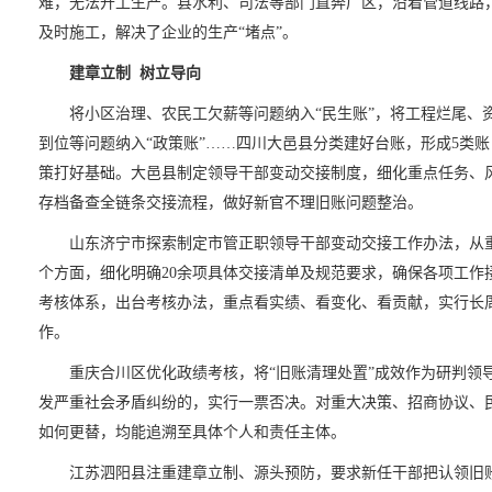
难，无法开工生产。县水利、司法等部门直奔厂区，沿着管道线路
及时施工，解决了企业的生产“堵点”。
建章立制 树立导向
将小区治理、农民工欠薪等问题纳入“民生账”，将工程烂尾、资
到位等问题纳入“政策账”……四川大邑县分类建好台账，形成5类
策打好基础。大邑县制定领导干部变动交接制度，细化重点任务、风
存档备查全链条交接流程，做好新官不理旧账问题整治。
山东济宁市探索制定市管正职领导干部变动交接工作办法，从重
个方面，细化明确20余项具体交接清单及规范要求，确保各项工作
考核体系，出台考核办法，重点看实绩、看变化、看贡献，实行长
作。
重庆合川区优化政绩考核，将“旧账清理处置”成效作为研判领导
发严重社会矛盾纠纷的，实行一票否决。对重大决策、招商协议、民
如何更替，均能追溯至具体个人和责任主体。
江苏泗阳县注重建章立制、源头预防，要求新任干部把认领旧账、