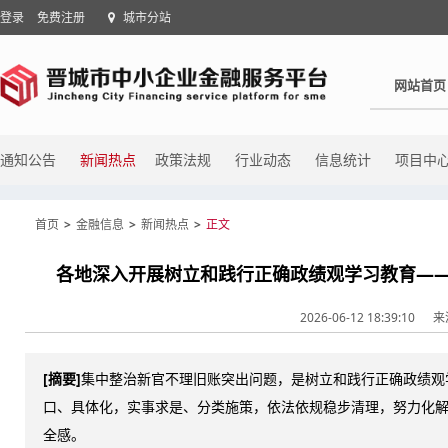
登录
免费注册
城市分站
网站首页
通知公告
新闻热点
政策法规
行业动态
信息统计
项目中
首页
>
金融信息
>
新闻热点
>
正文
各地深入开展树立和践行正确政绩观学习教育——
2026-06-12 18:39:10
来
[摘要]
集中整治新官不理旧账突出问题，是树立和践行正确政绩观
口、具体化，实事求是、分类施策，依法依规稳步清理，努力化解
全感。