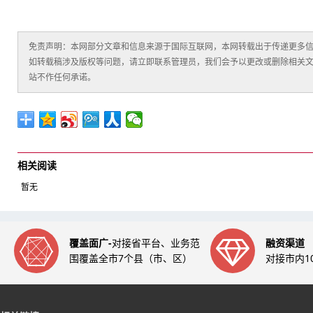
免责声明：本网部分文章和信息来源于国际互联网，本网转载出于传递更多
如转载稿涉及版权等问题，请立即联系管理员，我们会予以更改或删除相关
站不作任何承诺。
相关阅读
暂无
覆盖面广-
对接省平台、业务范
融资渠道
围覆盖全市7个县（市、区）
对接市内1