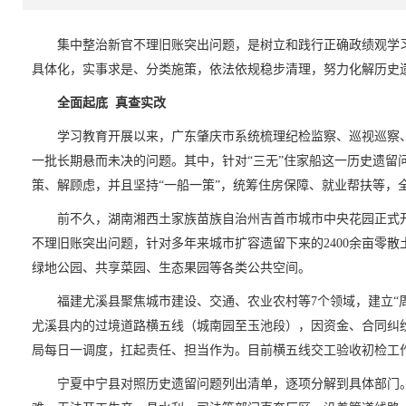
集中整治新官不理旧账突出问题，是树立和践行正确政绩观学习
具体化，实事求是、分类施策，依法依规稳步清理，努力化解历史遗
全面起底 真查实改
学习教育开展以来，广东肇庆市系统梳理纪检监察、巡视巡察、
一批长期悬而未决的问题。其中，针对“三无”住家船这一历史遗留
策、解顾虑，并且坚持“一船一策”，统筹住房保障、就业帮扶等，
前不久，湖南湘西土家族苗族自治州吉首市城市中央花园正式开
不理旧账突出问题，针对多年来城市扩容遗留下来的2400余亩零
绿地公园、共享菜园、生态果园等各类公共空间。
福建尤溪县聚焦城市建设、交通、农业农村等7个领域，建立“周
尤溪县内的过境道路横五线（城南园至玉池段），因资金、合同纠纷
局每日一调度，扛起责任、担当作为。目前横五线交工验收初检工
宁夏中宁县对照历史遗留问题列出清单，逐项分解到具体部门。